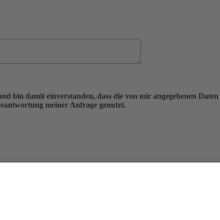
d bin damit einverstanden, dass die von mir angegebenen Daten 
eantwortung meiner Anfrage genutzt.