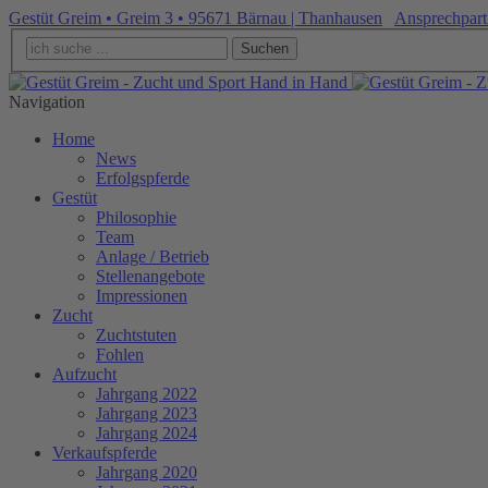
Gestüt Greim • Greim 3 • 95671 Bärnau | Thanhausen
Ansprechpart
Suchen
Navigation
Home
News
Erfolgspferde
Gestüt
Philosophie
Team
Anlage / Betrieb
Stellenangebote
Impressionen
Zucht
Zuchtstuten
Fohlen
Aufzucht
Jahrgang 2022
Jahrgang 2023
Jahrgang 2024
Verkaufspferde
Jahrgang 2020