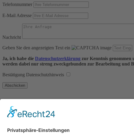
Telefonnummer
E-Mail Adresse
Nachricht
Geben Sie den angezeigten Text ein
Ja, ich habe die
Datenschutzerklärung
zur Kenntnis genommen un
werden dabei nur streng zweckgebunden zur Bearbeitung und B
Bestätigung Datenschutzhinweis
Wichtige Links
Sitemap
Kontakt