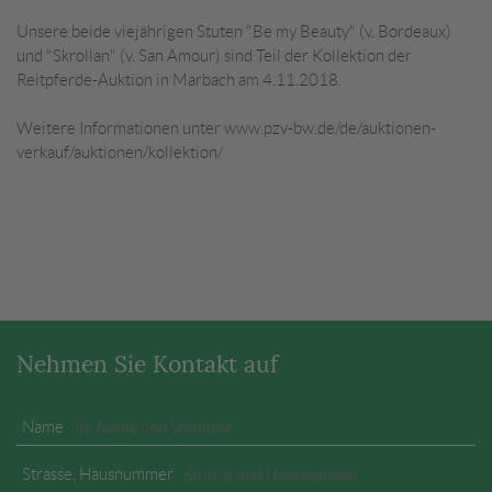
Unsere beide viejährigen Stuten "Be my Beauty" (v. Bordeaux)
und "Skrollan" (v. San Amour) sind Teil der Kollektion der
Reitpferde-Auktion in Marbach am 4.11.2018.
Weitere Informationen unter www.pzv-bw.de/de/auktionen-
verkauf/auktionen/kollektion/
Nehmen Sie Kontakt auf
Name
Strasse, Hausnummer