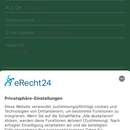
PLZ, Ort
Telefonnummer
E-Mail Adresse
Nachricht
Geben Sie den angezeigten Text ein
Ja, ich habe die
Datenschutzerklärung
zur Kenntnis
genommen und bin damit einverstanden, dass die von mir
angegebenen Daten elektronisch erhoben und gespeichert
werden. Meine Daten werden dabei nur streng
zweckgebunden zur Bearbeitung und Beantwortung meiner
Anfrage genutzt.