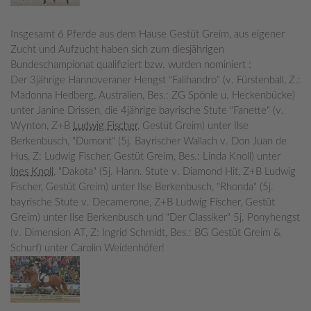
Insgesamt 6 Pferde aus dem Hause Gestüt Greim, aus eigener
Zucht und Aufzucht haben sich zum diesjährigen
Bundeschampionat qualifiziert bzw. wurden nominiert :
Der 3jährige Hannoveraner Hengst "Falihandro" (v. Fürstenball, Z.:
Madonna Hedberg, Australien, Bes.: ZG Spönle u. Heckenbücke)
unter Janine Drissen, die 4jährige bayrische Stute "Fanette" (v.
Wynton, Z+B
Ludwig Fischer
, Gestüt Greim) unter Ilse
Berkenbusch, "Dumont" (5j. Bayrischer Wal
lach v. Don Juan de
Hus, Z: Ludwig Fischer, Gestüt Greim, Bes.: Linda Knoll) unter
Ines Knoll
, "Dakota" (5j. Hann. Stute v. Diamond Hit, Z+B Ludwig
Fischer, Gestüt Greim) unter Ilse Berkenbusch, "Rhonda" (5j.
bayrische Stute v. Decamerone, Z+B Ludwig Fischer, Gestüt
Greim) unter Ilse Berkenbusch und "Der Classiker" 5j. Ponyhengst
(v. Dimension AT, Z: Ingrid Schmidt, Bes.: BG Gestüt Greim &
Schurf) unter Carolin Weidenhöfer!