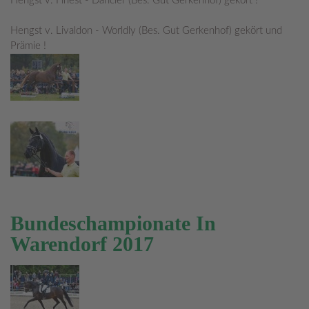
Hengst v. Finest - Dancier (Bes. Gut Gerkenhof) gekört !
Hengst v. Livaldon - Worldly (Bes. Gut Gerkenhof) gekört und
Prämie !
Bundeschampionate In
Warendorf 2017