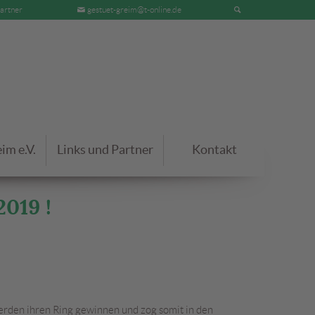
artner
gestuet-greim@t-online.de
im e.V.
Links und Partner
Kontakt
019 !
Verden ihren Ring gewinnen und zog somit in den