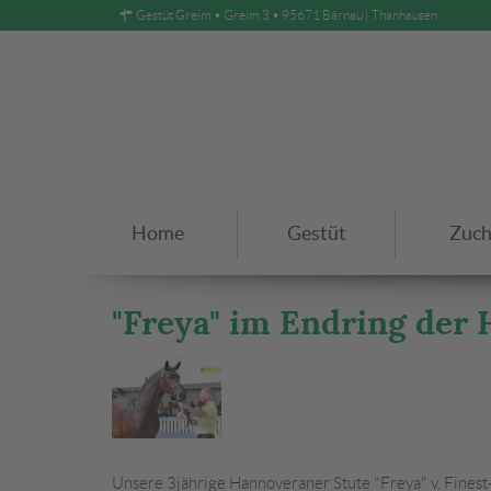
Gestüt Greim • Greim 3 • 95671 Bärnau | Thanhausen
Home
Gestüt
Zuch
"Freya" im Endring der 
Unsere 3jährige Hannoveraner Stute "Freya" v. Finest