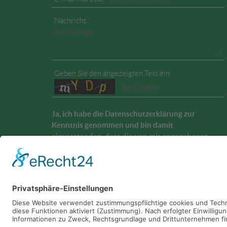
Nachricht
Geben Sie den angezeigten Text ein
Ja, ich habe die
Datenschutzerklärung
zur
Kenntnis genommen und bin damit
einverstanden, dass die von mir angegebenen
Daten elektronisch erhoben und gespeichert
werden. Meine Daten werden dabei nur streng
zweckgebunden zur Bearbeitung und
Beantwortung meiner Anfrage genutzt.
Bestätigung Datenschutzhinweis