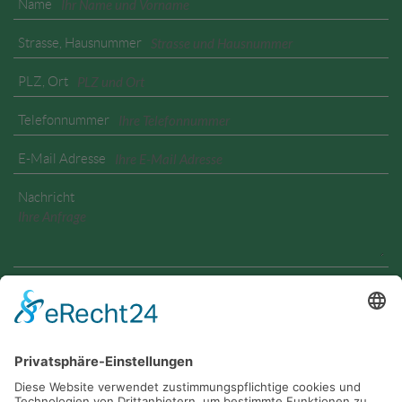
Name
Strasse, Hausnummer
PLZ, Ort
Telefonnummer
E-Mail Adresse
Nachricht
Geben Sie den angezeigten Text ein
Ja, ich habe die
Datenschutzerklärung
zur Kenntnis
genommen und bin damit einverstanden, dass die von mir
angegebenen Daten elektronisch erhoben und gespeichert