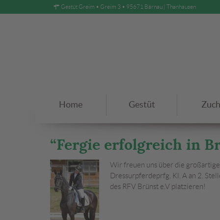
Gestüt Greim • Greim 3 • 95671 Bärnau | Thanhausen
Home
Gestüt
Zuch
“Fergie erfolgreich in B
Wir freuen uns über die großartige
Dressurpferdeprfg. Kl. A an 2. Stel
des RFV Brünst e.V platzieren!