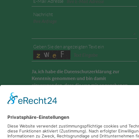
E-Mail Adresse
Nachricht
Geben Sie den angezeigten Text ein
Ja, ich habe die
Datenschutzerklärung
zur
Kenntnis genommen und bin damit
einverstanden, dass die von mir angegebenen
Daten elektronisch erhoben und gespeichert
werden. Meine Daten werden dabei nur streng
zweckgebunden zur Bearbeitung und
Beantwortung meiner Anfrage genutzt.
Bestätigung Datenschutzhinweis