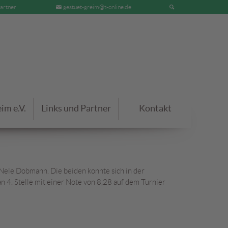
artner
gestuet-greim@t-online.de
im e.V.
Links und Partner
Kontakt
 Nele Dobmann. Die beiden konnte sich in der
an 4. Stelle mit einer Note von 8,28 auf dem Turnier