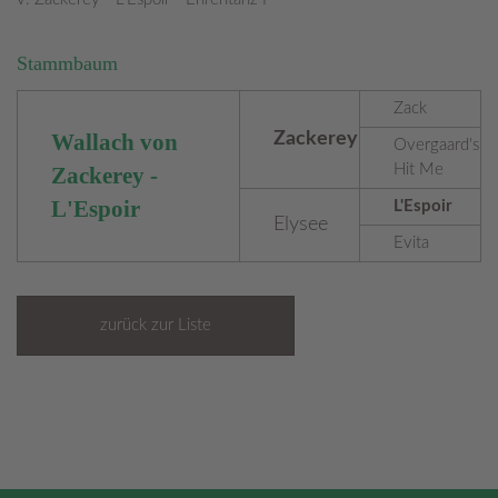
Stammbaum
Zack
Wallach von
Zackerey
Overgaard's
Hit Me
Zackerey -
L'Espoir
L'Espoir
Elysee
Evita
zurück zur Liste